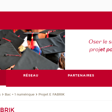
Oser le 
proj
et p
RÉSEAU
PARTENAIRES
s
Bac + 1 numérique
Projet E FABRIK
ABRIK