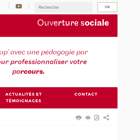
Ouve
rture s
ociale
sup’ avec une pédagogie par
our professionnaliser votre
pa
rcours.
ACTUALITÉS ET
CONTACT
TÉMOIGNAGES